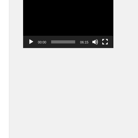
vidéo
00:00
06:15