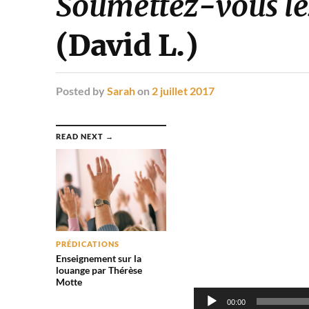
Soumettez-vous le
(David L.)
Posted
by
Sarah
on
2 juillet 2017
Lecteur
READ NEXT →
audio
PRÉDICATIONS
Enseignement sur la
louange par Thérèse
Motte
00:00