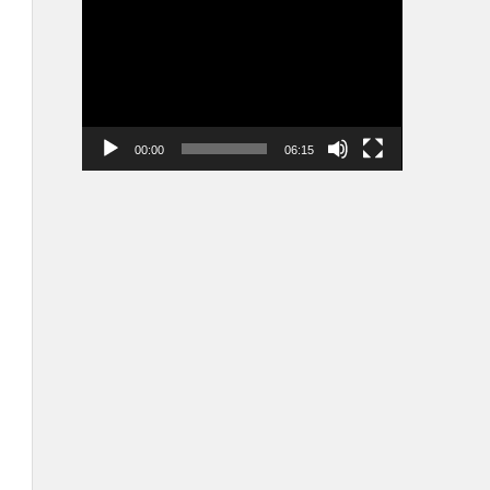
vidéo
00:00
06:15