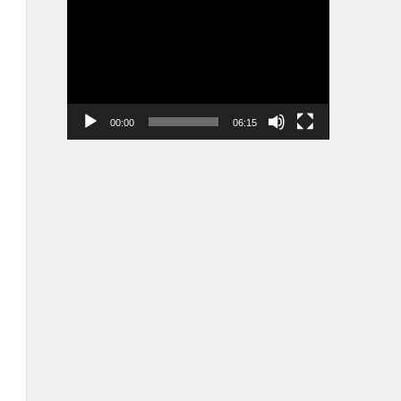
vidéo
00:00
06:15