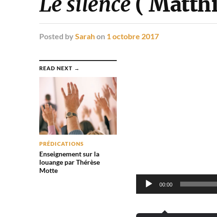
Le silence
( Matthi
Posted
by
Sarah
on
1 octobre 2017
Lecteur
READ NEXT →
audio
PRÉDICATIONS
Enseignement sur la
louange par Thérèse
Motte
00:00