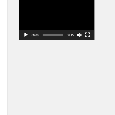
vidéo
00:00
06:15