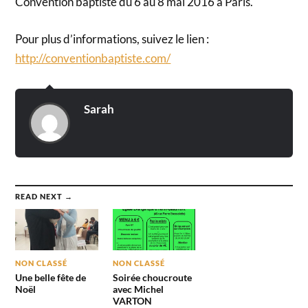
Convention baptiste du 6 au 8 mai 2016 à Paris.
Pour plus d’informations, suivez le lien :
http://conventionbaptiste.com/
Sarah
READ NEXT →
NON CLASSÉ
NON CLASSÉ
Une belle fête de
Soirée choucroute
Noël
avec Michel
VARTON